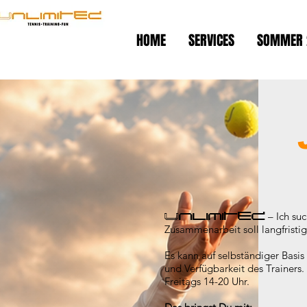
HOME
SERVICES
SOMMER 
– Ich suc
Unlimited
Zusammenarbeit soll langfristi
Es kann auf selbständiger Basi
und Verfügbarkeit des Trainers
Freitags 14-20 Uhr.