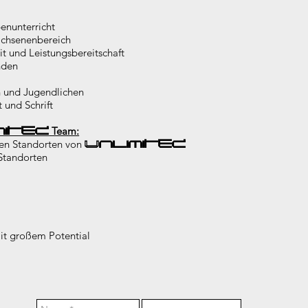
enunterricht
achsenenbereich
it und Leistungsbereitschaft
nden
 und Jugendlichen
 und Schrift
Team:
mited
nen Standorten von
Unlimited
Standorten
it großem Potential