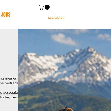
JOBS
Anmelden
zung meines Teams. Die
ne beitragen.
nd ausbaufähig, je nach Wunsch
Woche, beispielsweise wöchentlich