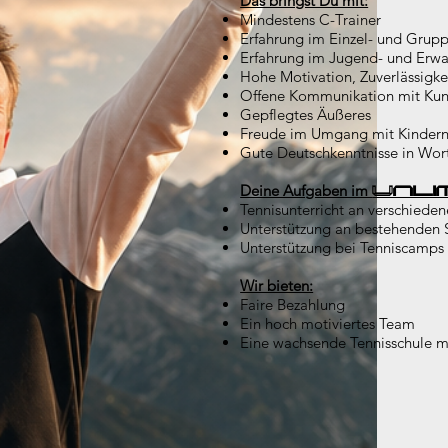
Das bringst Du mit:
Mindestens C-Trainer
Erfahrung im Einzel- und Grupp
Erfahrung im Jugend- und Erw
Hohe Motivation, Zuverlässigke
Offene Kommunikation mit Ku
Gepflegtes Äußeres
Freude im Umgang mit Kindern
Gute Deutschkenntnisse in Wort
Deine Aufgaben im
Unli
Tennisunterricht an verschiede
Unterstützung an bestehenden 
Unterstützung bei Tenniscamps
Wir bieten:
Faire Bezahlung
Ein hoch motiviertes Team
Eine wachsende Tennisschule m