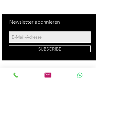
Newsletter abonnieren
SUBSCRIBE
©2021 by Unlimited-Tennis
Kontakt
​Impressum - Datenschutzerk
l
ä
rung
Bankverbindung